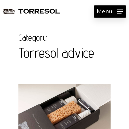
Skip
Menu
to
main
content
Category
Torresol advice