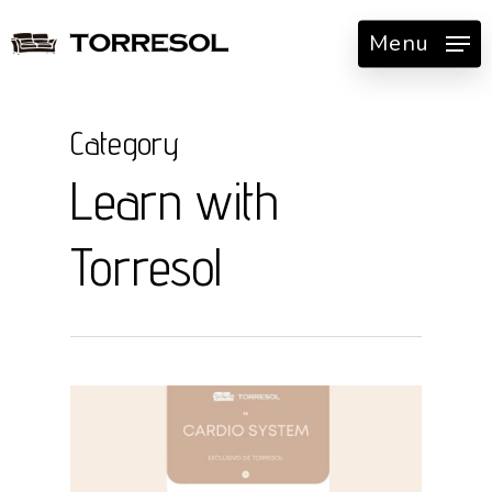
Skip
Menu
to
main
content
Category
Learn with
Torresol