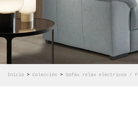
Inicio
 > 
Colección
 > 
Sofás relax eléctricos / F