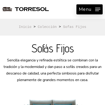
Skip
Menu
to
main
content
Inicio
 > 
Colección
 > 
Sofas Fijos
Sofás Fijos
Sencilla elegancia y refinada estética se combinan con la
tradición y la modernidad y dan paso a sofás creados para un
descanso de calidad, una perfecta simbiosis para disfrutar
plenamente de grandes momentos en casa.