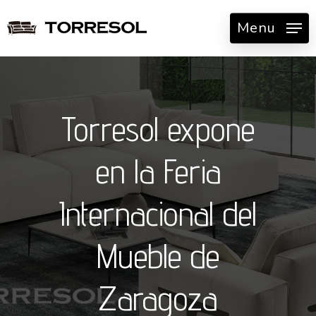
Skip
Menu
to
main
content
Torresol expone
en la Feria
Internacional del
Mueble de
Zaragoza