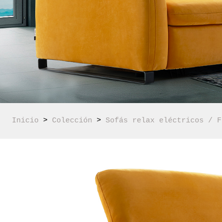
Inicio
 > 
Colección
 > 
Sofás relax eléctricos / F