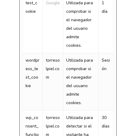
test_c
Google
Utilizada para
1
ookie
comprobar si
día
el navegador
del usuario
admite
cookies.
wordpr
torreso
Utilizada para
Sesi
ess_te
lpiel.co
comprobar si
ón
st_coo
m
el navegador
kie
del usuario
admite
cookies.
wp_co
torreso
Utilizada para
30
nsent_
lpiel.co
detectar si el
días
functio
m
visitante ha