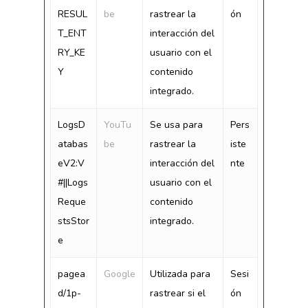
RESUL
be
rastrear la
ón
T_ENT
interacción del
RY_KE
usuario con el
Y
contenido
integrado.
LogsD
YouTu
Se usa para
Pers
atabas
be
rastrear la
iste
eV2:V
interacción del
nte
#||Logs
usuario con el
Reque
contenido
stsStor
integrado.
e
pagea
Google
Utilizada para
Sesi
d/1p-
rastrear si el
ón