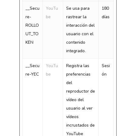
__Secu
YouTu
Se usa para
180
re-
be
rastrear la
días
ROLLO
interacción del
UT_TO
usuario con el
KEN
contenido
integrado.
__Secu
YouTu
Registra las
Sesi
re-YEC
be
preferencias
ón
del
reproductor de
vídeo del
usuario al ver
vídeos
incrustados de
YouTube