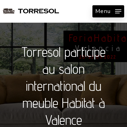
Skip
Menu
to
main
content
Torresol participe
au salon
international du
meuble Habitat à
Valence